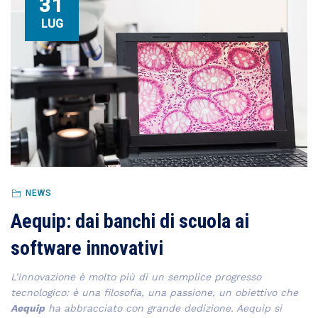
31
LUG
NEWS
Aequip: dai banchi di scuola ai
software innovativi
L’innovazione è molto più di un semplice progresso
tecnologico: è una filosofia, una passione, un obiettivo che
Aequip
ha abbracciato con grande dedizione. Aequip si