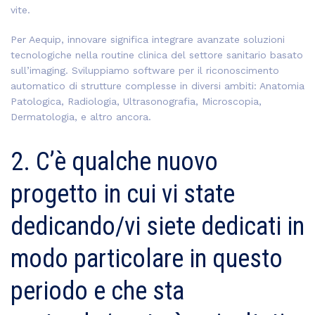
vite.
Per Aequip, innovare significa integrare avanzate soluzioni
tecnologiche nella routine clinica del settore sanitario basato
sull’imaging. Sviluppiamo software per il riconoscimento
automatico di strutture complesse in diversi ambiti: Anatomia
Patologica, Radiologia, Ultrasonografia, Microscopia,
Dermatologia, e altro ancora.
2. C’è qualche nuovo
progetto in cui vi state
dedicando/vi siete dedicati in
modo particolare in questo
periodo e che sta