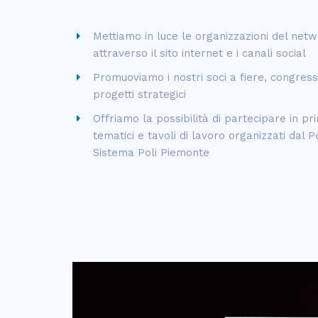
Mettiamo in luce le organizzazioni del netw
attraverso il sito internet e i canali social
Promuoviamo i nostri soci a fiere, congressi
progetti strategici
Offriamo la possibilità di partecipare in p
tematici e tavoli di lavoro organizzati dal P
Sistema Poli Piemonte