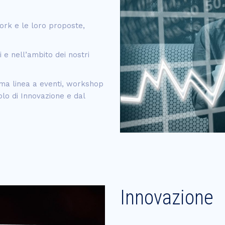
ork e le loro proposte,
 e nell’ambito dei nostri
rima linea a eventi, workshop
olo di Innovazione e dal
Innovazione