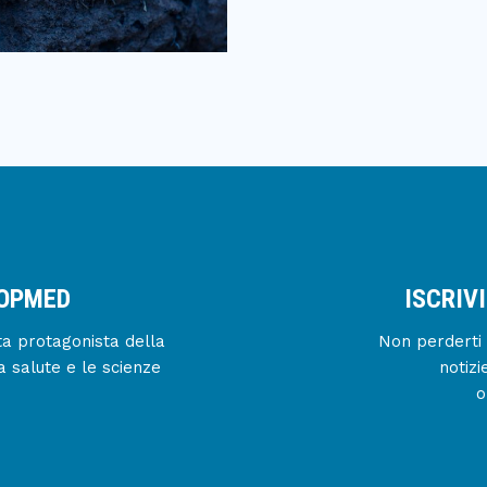
IOPMED
ISCRIV
enta protagonista della
Non perderti 
a salute e le scienze
notizi
o