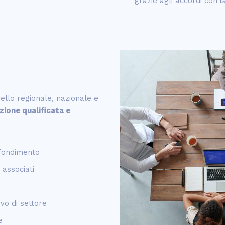
grazie agli accordi con is
vello regionale, nazionale e
zione qualificata e
ofondimento
 associati
vo di settore
e