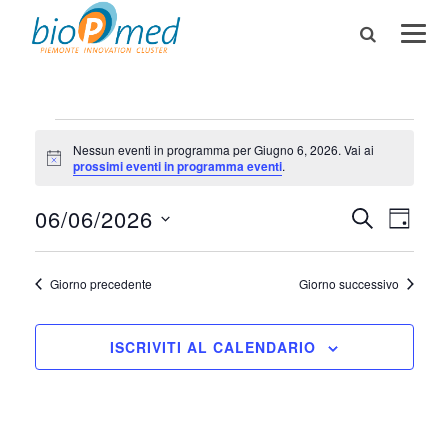
Eventi
Nessun eventi in programma per Giugno 6, 2026. Vai ai
Notice
prossimi eventi in programma eventi
.
for
06/06/2026
Eventi
Eve
CERCA
GIORN
Giugno
Seleziona
Vis
Ricerc
la
6,
Giorno precedente
Giorno successivo
data.
Nav
e
2026
ISCRIVITI AL CALENDARIO
viste
Naviga