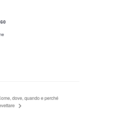
OGO
ine
ome, dove, quando e perché
evettare