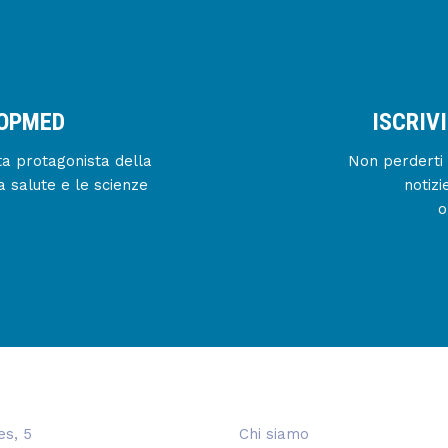
IOPMED
ISCRIV
enta protagonista della
Non perderti 
a salute e le scienze
notizi
o
es, 5
Chi siamo