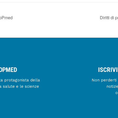
bioPmed
Diritti di
IOPMED
ISCRIV
enta protagonista della
Non perderti 
a salute e le scienze
notizi
o