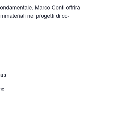
 fondamentale. Marco Conti offrirà
immateriali nei progetti di co-
OGO
ine