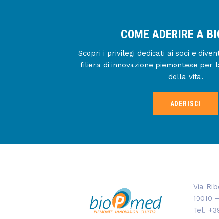
COME ADERIRE A B
Scopri i privilegi dedicati ai soci e div
filiera di innovazione piemontese per l
della vita.
ADERISCI
Via Rib
10010 –
Tel. +3