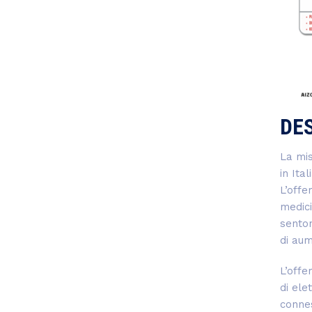
DE
La mis
in Ita
L’offe
medici
senton
di aum
L’offe
di ele
connes