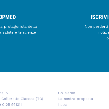
IOPMED
ISCRIV
enta protagonista della
Non perderti 
a salute e le scienze
notizi
o
es, 5
Chi siamo
 Colleretto Giacosa (TO)
La nostra proposta
9 0125 561311
I soci