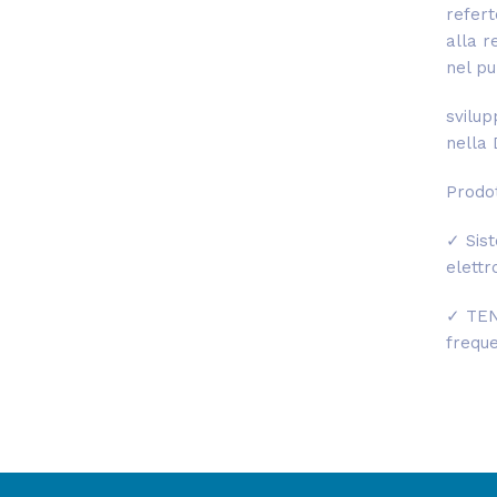
refert
alla 
nel pu
svilup
nella 
Prodot
✓
Sis
elett
✓
TEN
freque