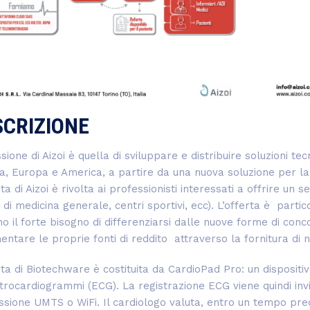
SCRIZIONE
sione di Aizoi è quella di sviluppare e distribuire soluzioni t
lia, Europa e America, a partire da una nuova soluzione per l
rta di Aizoi è rivolta ai professionisti interessati a offrire un
 di medicina generale, centri sportivi, ecc). L’offerta è par
o il forte bisogno di differenziarsi dalle nuove forme di co
entare le proprie fonti di reddito attraverso la fornitura di n
rta di Biotechware è costituita da CardioPad Pro: un dispositi
ttrocardiogrammi (ECG). La registrazione ECG viene quindi in
sione UMTS o WiFi. Il cardiologo valuta, entro un tempo prede