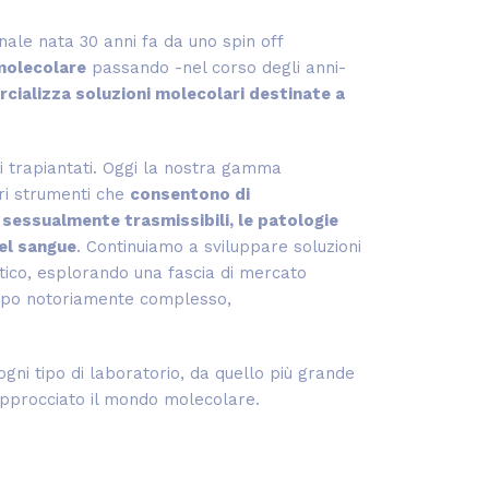
nale nata 30 anni fa da uno spin off
molecolare
passando -nel corso degli anni-
cializza soluzioni molecolari destinate a
i trapiantati. Oggi la nostra gamma
ri strumenti che
consentono di
ni sessualmente trasmissibili, le patologie
del sangue
. Continuiamo a sviluppare soluzioni
stico, esplorando una fascia di mercato
mpo notoriamente complesso,
 ogni tipo di laboratorio, da quello più grande
pprocciato il mondo molecolare.