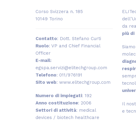
Corso Svizzera n. 185
ELITec
10149 Torino
dell’U
da rea
più di
Contatto
: Dott. Stefano Curti
Ruolo
: VP and Chief Financial
Siamo 
Officer
moleco
E-mail:
diagno
egspa.servizi@elitechgroup.com
respir
Telefono
: 011/976191
sempre
Sito web
: www.elitechgroup.com
tecno
unive
Numero di impiegati
: 192
Anno costituzione
: 2006
Il nos
Settori di attività
: medical
e tec
devices / biotech healthcare