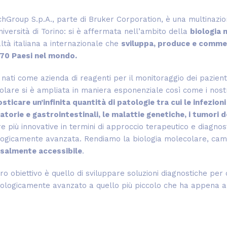
hGroup S.p.A., parte di Bruker Corporation, è una multinazio
niversità di Torino: si è affermata nell’ambito della
biologia 
ltà italiana a internazionale che
sviluppa, produce e commer
 70 Paesi nel mondo.
nati come azienda di reagenti per il monitoraggio dei pazient
lare si è ampliata in maniera esponenziale così come i nost
sticare un’infinita quantità di patologie tra cui le infezio
atorie e gastrointestinali, le malattie genetiche, i tumori 
 più innovative in termini di approccio terapeutico e diagno
logicamente avanzata. Rendiamo la biologia molecolare, ca
rsalmente accessibile
.
tro obiettivo è quello di sviluppare soluzioni diagnostiche per
nologicamente avanzato a quello più piccolo che ha appena a