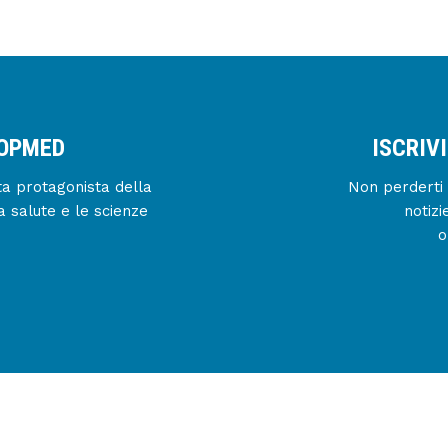
IOPMED
ISCRIV
enta protagonista della
Non perderti 
a salute e le scienze
notizi
o