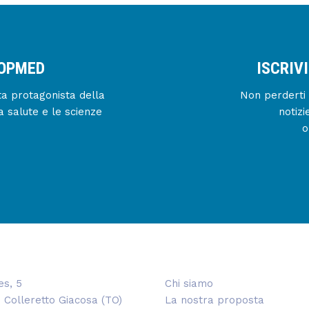
IOPMED
ISCRIV
enta protagonista della
Non perderti 
a salute e le scienze
notizi
o
es, 5
Chi siamo
 Colleretto Giacosa (TO)
La nostra proposta