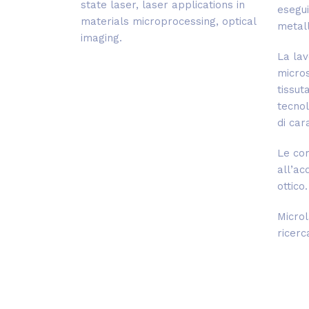
state laser, laser applications in
esegui
materials microprocessing, optical
metall
imaging.
La lav
micros
tissut
tecnol
di car
Le com
all’ac
ottico.
Microl
ricerc