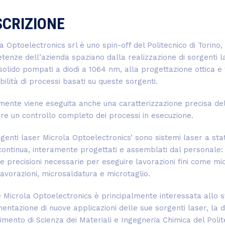
SCRIZIONE
a Optoelectronics srl è uno spin-off del Politecnico di Torin
enze dell’azienda spaziano dalla realizzazione di sorgenti l
solido pompati a diodi a 1064 nm, alla progettazione ottica e
tibilità di processi basati su queste sorgenti.
mente viene eseguita anche una caratterizzazione precisa della
re un controllo completo dei processi in esecuzione.
genti laser Microla Optoelectronics’ sono sistemi laser a sta
ontinua, interamente progettati e assemblati dal personale: i
e precisioni necessarie per eseguire lavorazioni fini come mi
avorazioni, microsaldatura e microtaglio.
 Microla Optoelectronics è principalmente interessata allo s
entazione di nuove applicazioni delle sue sorgenti laser, la 
imento di Scienza dei Materiali e Ingegneria Chimica del Polit