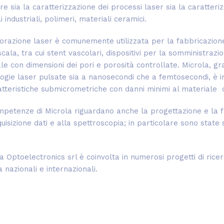
re sia la caratterizzazione dei processi laser sia la caratterizza
i industriali, polimeri, materiali ceramici.
orazione laser è comunemente utilizzata per la fabbricazione 
cala, tra cui stent vascolari, dispositivi per la somministraz
ale con dimensioni dei pori e porosità controllate. Microla, 
ogie laser pulsate sia a nanosecondi che a femtosecondi, è in
atteristiche submicrometriche con danni minimi al materiale 
petenze di Microla riguardano anche la progettazione e la fab
quisizione dati e alla spettroscopia; in particolare sono stat
a Optoelectronics srl è coinvolta in numerosi progetti di ricer
a nazionali e internazionali.