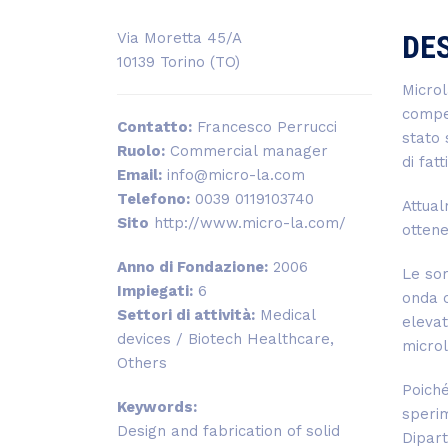
DE
Via Moretta 45/A
10139 Torino (TO)
Microl
compet
Contatto:
Francesco Perrucci
stato 
Ruolo:
Commercial manager
di fat
Email:
info@micro-la.com
Telefono:
0039 0119103740
Attual
Sito
http://www.micro-la.com/
ottene
Anno di Fondazione:
2006
Le sor
Impiegati:
6
onda c
Settori di attività:
Medical
elevat
devices / Biotech Healthcare,
microl
Others
Poiché
Keywords:
sperim
Design and fabrication of solid
Dipart