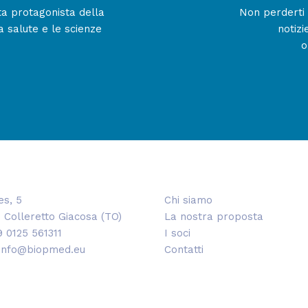
enta protagonista della
Non perderti 
a salute e le scienze
notizi
o
es, 5
Chi siamo
 Colleretto Giacosa (TO)
La nostra proposta
9 0125 561311
I soci
 info@biopmed.eu
Contatti