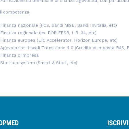
Formazione su tematiche di finanza agevolata, con particolare
di competenza
Finanza nazionale (FCS, Bandi MiSE, Bandi Invitalia, etc)
Finanza regionale (es. POR FESR, L.R. 34, etc)
Finanza europea (EIC Accelerator, Horizon Europe, etc)
Agevolazioni fiscali Transizione 4.0 (Credito di imposta R&S, 
Finanza d’impresa
Start-up system (Smart & Start, etc)
IOPMED
ISCRIV