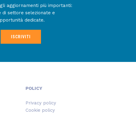
gli aggiornamenti più importanti:
e di settore selezionate e
pportunità dedicate.
ISCRIVITI
POLICY
Privacy policy
Cookie policy