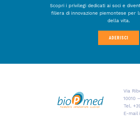
Scopri i privilegi dedicati ai soci e div
filiera di innovazione piemontese per l
della vita.
ADERISCI
Via Rib
10010 –
Tel. +3
E-mail