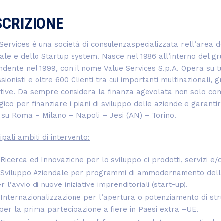
SCRIZIONE
Services è una società di consulenzaspecializzata nell’area 
ale e dello Startup system. Nasce nel 1986 all’interno del gru
ndente nel 1999, con il nome Value Services S.p.A. Opera su tu
sionisti e oltre 600 Clienti tra cui importanti multinazionali, 
ative. Da sempre considera la finanza agevolata non solo c
gico per finanziare i piani di sviluppo delle aziende e garant
 su Roma – Milano – Napoli – Jesi (AN) – Torino.
cipali ambiti di intervento:
Ricerca ed Innovazione per lo sviluppo di prodotti, servizi e/o
Sviluppo Aziendale per programmi di ammodernamento della 
r l’avvio di nuove iniziative imprenditoriali (start-up).
Internazionalizzazione per l’apertura o potenziamento di str
per la prima partecipazione a fiere in Paesi extra –UE.