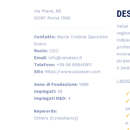
DE
Via Piave, 66
00187 Roma (RM)
Value 
region
Contatto:
Maria Cristina Giacobbo
indipe
Scavo
profes
Ruolo:
CEO
innov
Email:
info@valueser.it
strate
Telefono:
+39 06 69940911
5 Sedi
Sito
https://www.valueser.com
I prin
Anno di Fondazione:
1986
Impiegati:
29
Impiegati R&D:
4
pe
Keywords:
Others (Consultancy)
e 