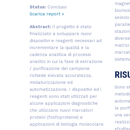
magneti
Status:
Concluso
biomole
Scarica report »
selezio
paralle
Abstract:
Il progetto è stato
stazion
finalizzato a sviluppare nuovi
diverse
dispositivi e reagenti necessari ad
matrici
incrementare la qualità e la
marcato
cadenza analitica di processi
sistema
analitici in cui la fase di estrazione
/ purificazione del campione
RIS
richiede elevata accuratezza,
miniaturizzazione ed
Sono st
automatizzazione. I dispositivi ed i
metodic
reagenti sono stati utilizzati per
automat
alcune applicazioni diagnostiche
la puri
che utilizzano nuovi marcatori
una ser
proteici (fosfoproteine) e
realizz
applicazioni di biologia molecolare.
sfrutta