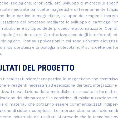
che, reologiche, idrofilicità, etc).Sviluppo di microcelle spe
cole mediante particelle magnetiche differentemente funzion
ne delle particelle magnetiche, sviluppo dei reagenti. Increm
lizzazione del processo mediante lo sviluppo di cartridge “pro
i robotiche e sviluppo delle procedure automatizzate. Compl
 tipologie di detectors Caratterizzazione degli interferenti e
 biologiche. Test su applicazioni in cui sono richieste elevatis
ri fosfoproteici e di biologia molecolare. Misura delle perf
.
ULTATI DEL PROGETTO
ati realizzati micro/nanoparticelle magnetiche che costituisc
he e reagenti necessari all’esecuzione dei test, integrazione e
izzati e validazione delle metodiche. microcelle in formato 
ficazione dei biomarcatori in condizioni di miniaturizzazione e
ie di materiali che potranno essere commercializzati indipe
azione di sistemi complessi. Le imprese stanno perfezionand
mento industriale dei risultati. Si prevede che le tecnologie 