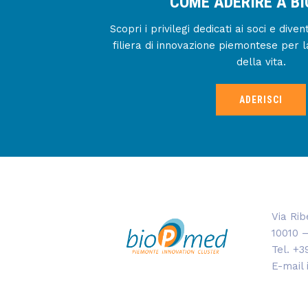
COME ADERIRE A B
Scopri i privilegi dedicati ai soci e div
filiera di innovazione piemontese per l
della vita.
ADERISCI
Via Rib
10010 –
Tel. +3
E-mail