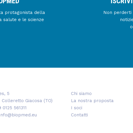
IOPMED
ISCRIV
enta protagonista della
Non perderti 
a salute e le scienze
notizi
o
es, 5
Chi siamo
 Colleretto Giacosa (TO)
La nostra proposta
9 0125 561311
I soci
 info@biopmed.eu
Contatti