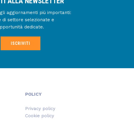
ITI ALLA NEWSLETTER
gli aggiornamenti più importanti:
e di settore selezionate e
pportunità dedicate.
ISCRIVITI
POLICY
Privacy policy
Cookie policy