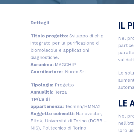
IL 
Dettagli
Titolo progetto:
Sviluppo di chip
Nel pro
integrato per la purificazione di
partice
biomolecole e applicazioni
paralle
diagnostiche.
validati
Acronimo:
MAGCHIP
Coordinatore:
Nurex Srl
Le solu
aumenta
Tipologia:
Progetto
automat
Annualità:
Terza
TP/LS di
LE 
appartenenza:
TecnInn/HMNA2
Soggetto coinvolti:
Nanovector,
Nel pro
Eltek, Università di Torino (DGBB –
nell’ot
NIS), Politecnico di Torino
loro us