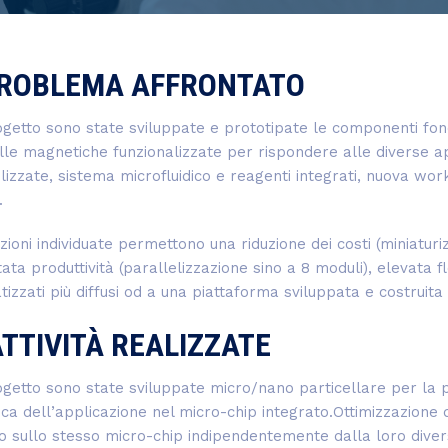
PROBLEMA AFFRONTATO
getto sono state sviluppate e prototipate le componenti fonda
lle magnetiche funzionalizzate per rispondere alle diverse a
lizzate, sistema microfluidico e reagenti integrati, nuova wo
.
zioni individuate permettono una riduzione dei costi (miniaturi
ta produttività (parallelizzazione sino a 8 moduli), elevata fle
izzati più diffusi od a una piattaforma sviluppata e costruita
ATTIVITÀ REALIZZATE
getto sono state sviluppate micro/nano particellare per la p
tica dell’applicazione nel micro-chip integrato.Ottimizzazione
o sullo stesso micro-chip indipendentemente dalla loro diversa