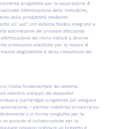
cificamente progettate per la separazione di
alizzate Ottimizzazione delle metodiche,
ento della produttività mediante
nte all’ uso” con sistema fluidico integrato a
eta automazione dei processi utilizzando
d ottimizzazione dei micro-metodi a diverse
sime prestazioni analitiche per la misura di
ormance diagnostiche e della robustezza del
ono l’unità fondamentale del sistema .
d ulteriore sviluppo dei dispositivi
modulare (cartdridge) progettate per eseguire
d automazione. I partner industriali produrranno
ndentemente o in forma congiunta per la
o un accordo di collaborazione per lo
sviluppate possano originare un brevetto e