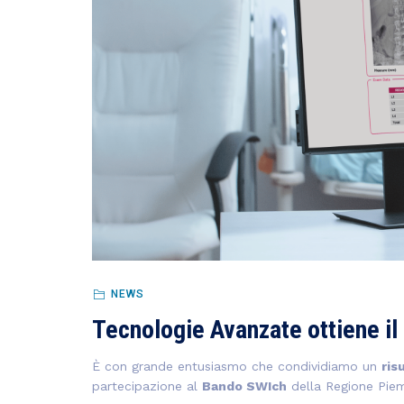
NEWS
Tecnologie Avanzate ottiene il
È con grande entusiasmo che condividiamo un
ris
partecipazione al
Bando SWIch
della Regione Piem