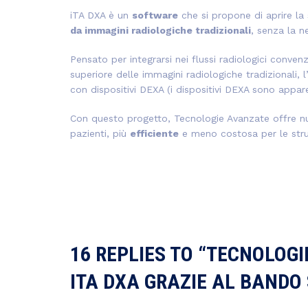
iTA DXA è un
software
che si propone di aprire la
da immagini radiologiche tradizionali
, senza la n
Pensato per integrarsi nei flussi radiologici conven
superiore delle immagini radiologiche tradizionali, l
con dispositivi DEXA (
i dispositivi DEXA sono appar
Con questo progetto, Tecnologie Avanzate offre nu
pazienti, più
efficiente
e meno costosa per le strut
16 REPLIES TO “TECNOLOGI
ITA DXA GRAZIE AL BANDO