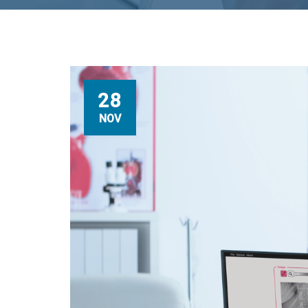
28
NOV