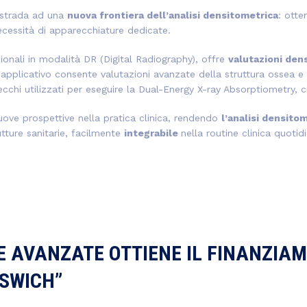
 strada ad una
nuova frontiera dell’analisi densitometrica
: ott
ecessità di apparecchiature dedicate.
zionali in modalità DR (
Digital Radiography)
, offre
valutazioni den
’applicativo consente valutazioni avanzate della struttura ossea e de
ecchi utilizzati per eseguire la Dual-Energy X-ray Absorptiometry, 
ove prospettive nella pratica clinica, rendendo
l’analisi densito
ture sanitarie, facilmente
integrabile
nella routine clinica quotid
E AVANZATE OTTIENE IL FINANZIAM
 SWICH”