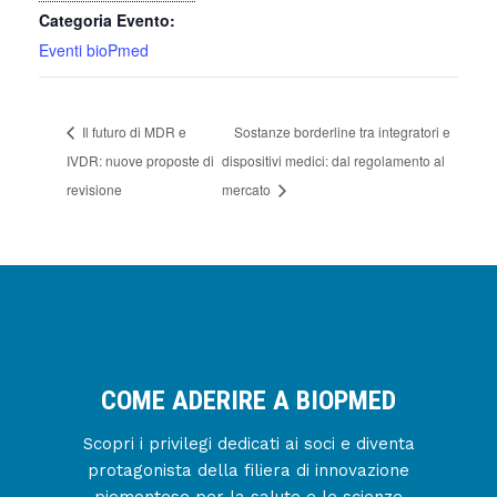
Categoria Evento:
Eventi bioPmed
Il futuro di MDR e
Sostanze borderline tra integratori e
IVDR: nuove proposte di
dispositivi medici: dal regolamento al
revisione
mercato
COME ADERIRE A BIOPMED
Scopri i privilegi dedicati ai soci e diventa
protagonista della filiera di innovazione