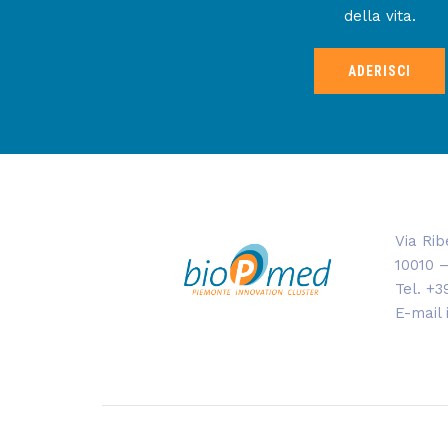
della vita.
ADERISCI
Via Rib
10010 –
Tel. +3
E-mail
Copyright © 2009-2016 Bioindustry