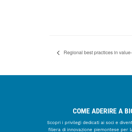
Regional best practices in valu
COME ADERIRE A B
Scopri i privilegi dedicati ai soci e div
filiera di innovazione piemontese per l