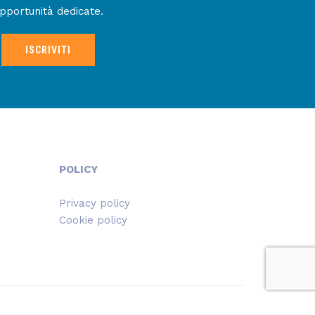
pportunità dedicate.
ISCRIVITI
POLICY
Privacy policy
Cookie policy
s8
- Sito web realizzato da
Aethia