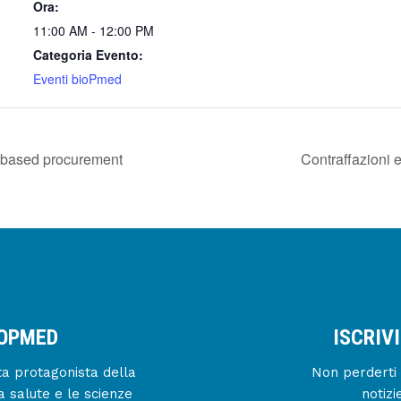
Ora:
11:00 AM - 12:00 PM
Categoria Evento:
Eventi bioPmed
e-based procurement
Contraffazioni e
IOPMED
ISCRIV
enta protagonista della
Non perderti 
a salute e le scienze
notizi