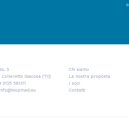
o
es, 5
Chi siamo
 Colleretto Giacosa (TO)
La nostra proposta
9 0125 561311
I soci
 info@biopmed.eu
Contatti
 Park Silvano Fumero S.p.A. - Bi.P.Ca. S.p.A. - Icons by
Icon